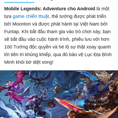
Mobile Legends: Adventure cho Android
là một
tựa
game chiến thuật
, thẻ tướng được phát triển
bởi Moonton và được phát hành tại Việt Nam bởi
Funtap. Khi bắt đầu tham gia vào trò chơi này, bạn
sẽ bắt đầu vào cuộc hành trình, phiêu lưu với hơn
100 Tướng độc quyền và hé lộ sự thật xoay quanh
lời tiên tri khủng khiếp, qua đó bảo vệ Lục Địa Bình
Minh khỏi bờ diệt vong!