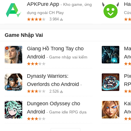
APKPure App
Ha
- Kho game, ứng
dụng ngoài CH Play
Cửa
3.984
dụn
Game Nhập Vai
Giang Hồ Trong Tay cho
Ma
Android
An
- Game nhập vai kiếm
hiệp kết hợp mở rương
thu
Dynasty Warriors:
Pix
Overlords cho Android
RP
-
2.526
Game Tam Quốc miễn phí
phi
thế 
Dungeon Odyssey cho
Ka
Android
An
- Game idle RPG dựa
trên webtoon đình đám Dungeon
cán
Odyssey
ngư