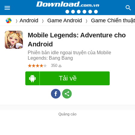
Android
Game Android
Game Chiến thuật
Mobile Legends: Adventure cho
Android
Phiên bản idle ngoại truyện của Mobile
Legends: Bang Bang
350
Tải về