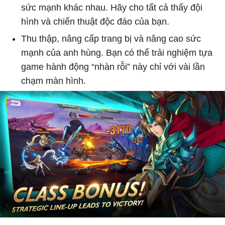
sức mạnh khác nhau. Hãy cho tất cả thấy đội
hình và chiến thuật độc đáo của bạn.
Thu thập, nâng cấp trang bị và nâng cao sức
mạnh của anh hùng. Bạn có thể trải nghiệm tựa
game hành động “nhàn rỗi” này chỉ với vài lần
chạm màn hình.