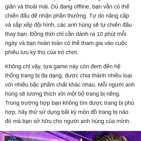
giãn và thoải mái. Dù đang offline, bạn vẫn có thể
chiến đấu để nhận phần thưởng. Tự do nâng cấp
và sắp xếp đội hình, các anh hùng sẽ tự chiến đấu
thay bạn. Đồng thời chỉ cần dành ra 10 phút mỗi
ngày và bạn hoàn toàn có thể tham gia vào cuộc
phiêu lưu kỳ thú của trò chơi.
Không chỉ vậy, tựa game này còn đem đến hệ
thống trang bị đa dạng, được chia thành nhiều loại
với nhiều bậc phẩm chất khác nhau. Mỗi người anh
hùng sẽ tương thích với một bộ trang bị riêng.
Trong trường hợp bạn không tìm được trang bị phù
hợp, hãy thử sử dụng bất kỳ món đồ trang bị nào
đó mà bạn sở hữu cho người anh hùng của mình.