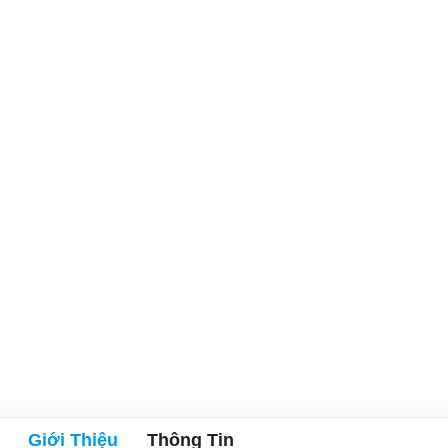
Giới Thiệu
Thông Tin