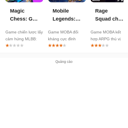
Magic
Mobile
Rage
Chess: Go
Legends:
Squad cho
Go cho
Bang Bang
Android
Game chiến lược lấy
Game MOBA đối
Game MOBA kết
Android
cho
cảm hứng MLBB:
kháng cực đỉnh
hợp ARPG thú vị
Android
Cập nhật Season 6,
kỷ niệm 1 năm