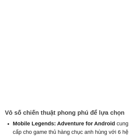
Vô số chiến thuật phong phú để lựa chọn
Mobile Legends: Adventure for Android
cung
cấp cho game thủ hàng chục anh hùng với 6 hệ