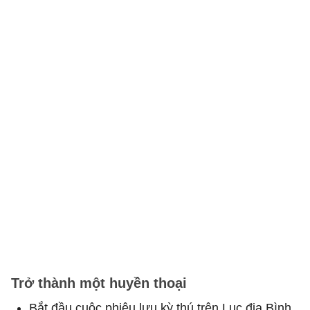
Trở thành một huyền thoại
Bắt đầu cuộc phiêu lưu kỳ thú trên Lục địa Bình