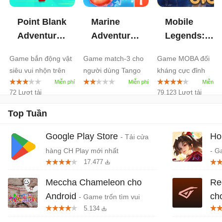
Point Blank
Marine
Mobile
Adventures
Adventure
Legends:
cho
cho
Bang Bang
Game bắn động vật
Game match-3 cho
Game MOBA đối
Android
1.5
Android
1.2
cho
siêu vui nhộn trên
người dùng Tango
kháng cực đỉnh
Android
2.1
Android
trên Android
72 Lượt tải
79.123 Lượt tải
Top Tuần
Google Play Store
Ho
- Tải cửa
hàng CH Play mới nhất
- G
17.477
quố
Da
Meccha Chameleon cho
Re
Android
ch
- Game trốn tìm vui
5.134
nhộn nhiều người chơi
khở