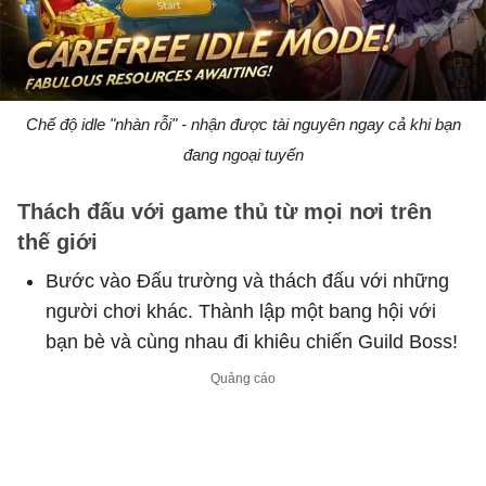
Chế độ idle "nhàn rỗi" - nhận được tài nguyên ngay cả khi bạn
đang ngoại tuyến
Thách đấu với game thủ từ mọi nơi trên
thế giới
Bước vào Đấu trường và thách đấu với những
người chơi khác. Thành lập một bang hội với
bạn bè và cùng nhau đi khiêu chiến Guild Boss!