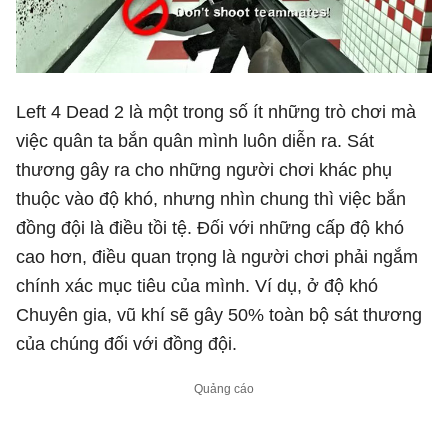
Left 4 Dead 2 là một trong số ít những trò chơi mà
việc quân ta bắn quân mình luôn diễn ra. Sát
thương gây ra cho những người chơi khác phụ
thuộc vào độ khó, nhưng nhìn chung thì việc bắn
đồng đội là điều tồi tệ. Đối với những cấp độ khó
cao hơn, điều quan trọng là người chơi phải ngắm
chính xác mục tiêu của mình. Ví dụ, ở độ khó
Chuyên gia, vũ khí sẽ gây 50% toàn bộ sát thương
của chúng đối với đồng đội.