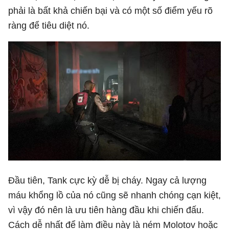
phải là bất khả chiến bại và có một số điểm yếu rõ
ràng để tiêu diệt nó.
Đầu tiên, Tank cực kỳ dễ bị cháy. Ngay cả lượng
máu khổng lồ của nó cũng sẽ nhanh chóng cạn kiệt,
vì vậy đó nên là ưu tiên hàng đầu khi chiến đấu.
Cách dễ nhất để làm điều này là ném Molotov hoặc