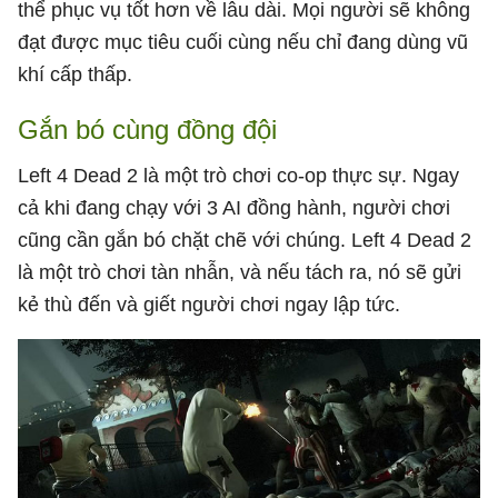
thể phục vụ tốt hơn về lâu dài. Mọi người sẽ không
đạt được mục tiêu cuối cùng nếu chỉ đang dùng vũ
khí cấp thấp.
Gắn bó cùng đồng đội
Left 4 Dead 2 là một trò chơi co-op thực sự. Ngay
cả khi đang chạy với 3 AI đồng hành, người chơi
cũng cần gắn bó chặt chẽ với chúng. Left 4 Dead 2
là một trò chơi tàn nhẫn, và nếu tách ra, nó sẽ gửi
kẻ thù đến và giết người chơi ngay lập tức.