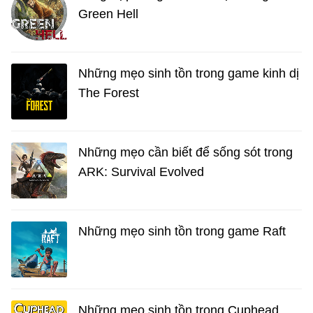
Green Hell
Những mẹo sinh tồn trong game kinh dị
The Forest
Những mẹo cần biết để sống sót trong
ARK: Survival Evolved
Những mẹo sinh tồn trong game Raft
Những mẹo sinh tồn trong Cuphead