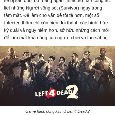
sẽ bị săn đuổi bởi hàng ngàn "Infected" tấn công ác
liệt những Người sống sót (Survivor) ngay trong
tầm mắt. Để làm cho vấn đề tồi tệ hơn, một số
Infected thậm chí còn biến đổi thành các hình thức
kỳ quái và nguy hiểm hơn, sở hữu những cách mới
để làm mất khả năng của người chơi và tàn sát họ.
Game hành động kinh dị Left 4 Dead 2