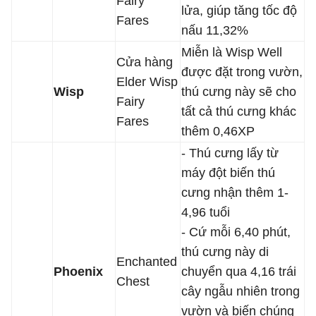
Fairy
lửa, giúp tăng tốc độ
Fares
nấu 11,32%
Miễn là Wisp Well
Cửa hàng
được đặt trong vườn,
Elder Wisp
Wisp
thú cưng này sẽ cho
Fairy
tất cả thú cưng khác
Fares
thêm 0,46XP
- Thú cưng lấy từ
máy đột biến thú
cưng nhận thêm 1-
4,96 tuổi
- Cứ mỗi 6,40 phút,
thú cưng này di
Enchanted
Phoenix
chuyển qua 4,16 trái
Chest
cây ngẫu nhiên trong
vườn và biến chúng