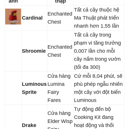
ảnh
thập
Tất cả cây thuộc hệ
Enchanted
Cardinal
Ma Thuật phát triển
Chest
nhanh hơn 1,55 lần
Tất cả cây trong
phạm vi tăng trưởng
Enchanted
Shroomie
0,007 lần cho mỗi
Chest
cây nấm trong vườn
(tối đa 300)
Cửa hàng
Cứ mỗi 8,04 phút, sẽ
Luminous
Lumina
phù phép ngẫu nhiên
Sprite
Fairy
một cây với đột biến
Fares
Luminous
Tự động đến bộ
Cửa hàng
Cooking Kit đang
Elder Wisp
Drake
hoạt động và thổi