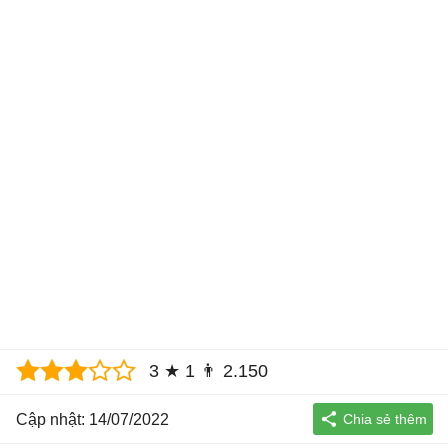
3
★
1
👨
2.150
Cập nhật: 14/07/2022