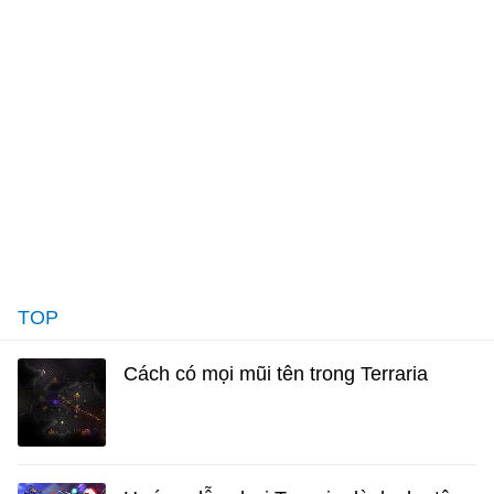
TOP
Cách có mọi mũi tên trong Terraria