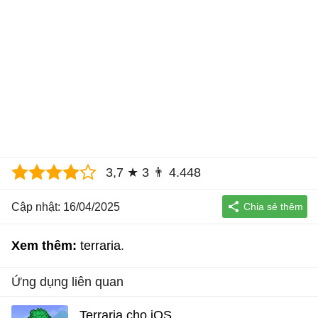
3,7
★
3
👨
4.448
Cập nhật: 16/04/2025
Xem thêm:
terraria
Ứng dụng liên quan
Terraria cho iOS