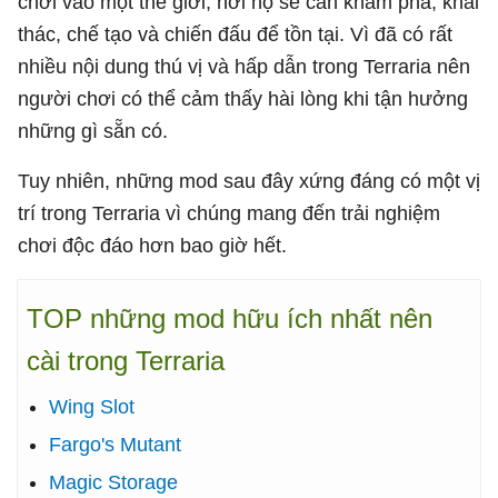
chơi vào một thế giới, nơi họ sẽ cần khám phá, khai
thác, chế tạo và chiến đấu để tồn tại. Vì đã có rất
nhiều nội dung thú vị và hấp dẫn trong Terraria nên
người chơi có thể cảm thấy hài lòng khi tận hưởng
những gì sẵn có.
Tuy nhiên, những mod sau đây xứng đáng có một vị
trí trong Terraria vì chúng mang đến trải nghiệm
chơi độc đáo hơn bao giờ hết.
TOP những mod hữu ích nhất nên
cài trong Terraria
Wing Slot
Fargo's Mutant
Magic Storage