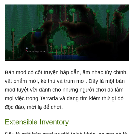
Bản mod có cốt truyện hấp dẫn, âm nhạc tùy chỉnh,
vật phẩm mới, kẻ thù và trùm mới. Đây là một bản
mod tuyệt vời dành cho những người chơi đã làm
mọi việc trong Terraria và đang tìm kiếm thứ gì đó
độc đáo, mới lạ để chơi.
Extensible Inventory