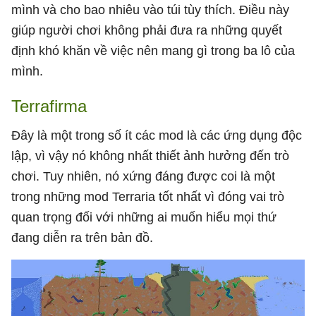
mình và cho bao nhiêu vào túi tùy thích. Điều này
giúp người chơi không phải đưa ra những quyết
định khó khăn về việc nên mang gì trong ba lô của
mình.
Terrafirma
Đây là một trong số ít các mod là các ứng dụng độc
lập, vì vậy nó không nhất thiết ảnh hưởng đến trò
chơi. Tuy nhiên, nó xứng đáng được coi là một
trong những mod Terraria tốt nhất vì đóng vai trò
quan trọng đối với những ai muốn hiểu mọi thứ
đang diễn ra trên bản đồ.