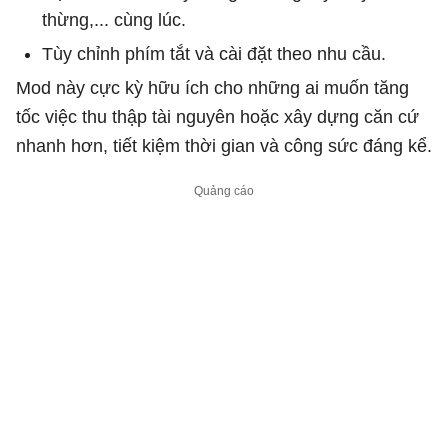
thừng,... cùng lúc.
Tùy chỉnh phím tắt và cài đặt theo nhu cầu.
Mod này cực kỳ hữu ích cho những ai muốn tăng
tốc việc thu thập tài nguyên hoặc xây dựng căn cứ
nhanh hơn, tiết kiệm thời gian và công sức đáng kể.