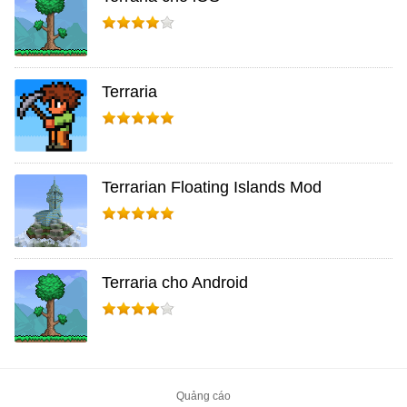
Terraria
Terrarian Floating Islands Mod
Terraria cho Android