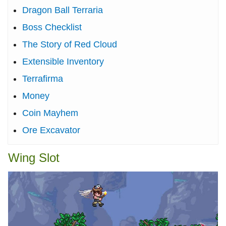
Dragon Ball Terraria
Boss Checklist
The Story of Red Cloud
Extensible Inventory
Terrafirma
Money
Coin Mayhem
Ore Excavator
Wing Slot