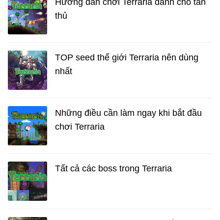
Hướng dẫn chơi Terraria dành cho tân
thủ
TOP seed thế giới Terraria nên dùng
nhất
Những điều cần làm ngay khi bắt đầu
chơi Terraria
Tất cả các boss trong Terraria