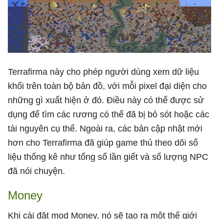
Terrafirma này cho phép người dùng xem dữ liệu
khối trên toàn bộ bản đồ, với mỗi pixel đại diện cho
những gì xuất hiện ở đó. Điều này có thể được sử
dụng để tìm các rương có thể đã bị bỏ sót hoặc các
tài nguyên cụ thể. Ngoài ra, các bản cập nhật mới
hơn cho Terrafirma đã giúp game thủ theo dõi số
liệu thống kê như tổng số lần giết và số lượng NPC
đã nói chuyện.
Money
Khi cài đặt mod Money, nó sẽ tạo ra một thế giới