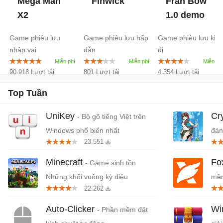
Mega Man
Finwick
Fran Bow
X2
1.0 demo
Game phiêu lưu
Game phiêu lưu hấp
Game phiêu lưu kin
nhập vai
dẫn
dị
90.918 Lượt tải
801 Lượt tải
4.354 Lượt tải
Top Tuần
UniKey
Cr
- Bộ gõ tiếng Việt trên
Windows phổ biến nhất
đán
23.551
cứn
Minecraft
Fo
- Game sinh tồn
Những khối vuông kỳ diệu
mềm
22.262
miễ
Auto-Clicker
W
- Phần mềm đặt