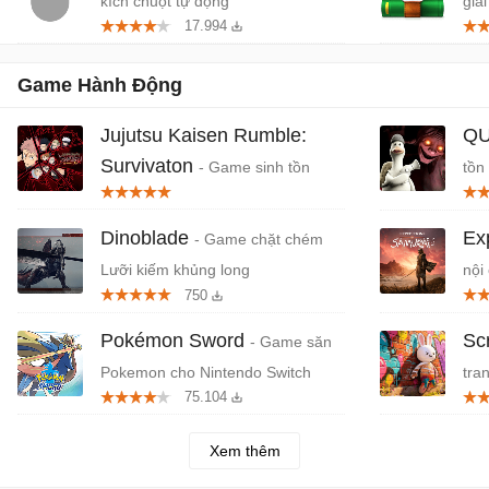
kích chuột tự động
giải
17.994
Game Hành Động
Jujutsu Kaisen Rumble:
QU
Survivaton
- Game sinh tồn
tồn
Jujutsu Kaisen x Vampire Survivors
Dinoblade
Ex
- Game chặt chém
Lưỡi kiếm khủng long
nội
750
Pokémon Sword
Sc
- Game săn
Pokemon cho Nintendo Switch
tra
75.104
Ch
Xem thêm