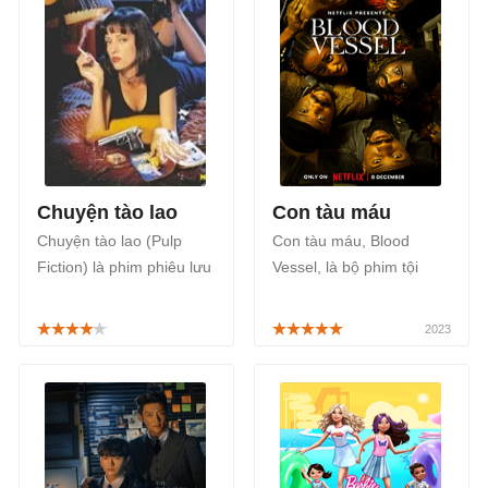
băng đảng gốc Ireland.
Chuyện tào lao
Con tàu máu
Chuyện tào lao (Pulp
Con tàu máu, Blood
Fiction) là phim phiêu lưu
Vessel, là bộ phim tội
hành động tâm lý tội
phạm giật gân mới trên
phạm của Mỹ phát hành
Netflix tháng 12/2023,
năm 1994 được đạo diễn
xoay quanh hành trình
bởi Quentin Tarantino.
chạy trốn của 6 con
người xa lạ khỏi thảm
họa môi trường.