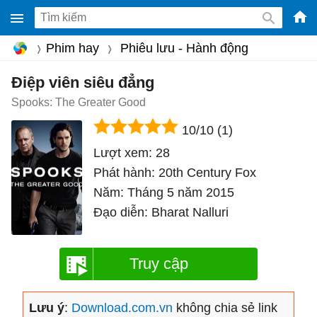
-
Phim hay
Phiêu lưu - Hành động
Phầ
mềm
Điệp viên siêu đẳng
gam
Spooks: The Greater Good
miễ
10/10
(1)
phí
Lượt xem:
28
cho
Phát hành:
20th Century Fox
Win
Năm:
Tháng 5 năm 2015
Mac
Đạo diễn:
Bharat Nalluri
iOS,
Andr
Truy cập
Lưu ý
:
Download.com.vn
không chia sẻ link