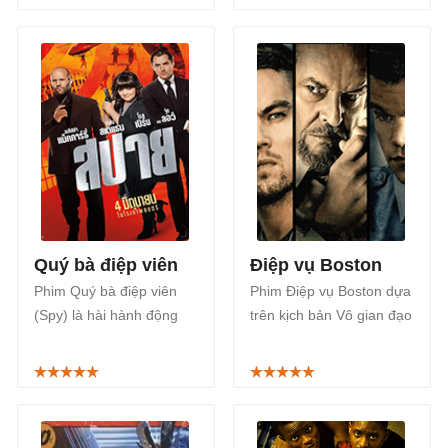
chức điệp viên cực mật.
của đạo diễn Nima
Nourizadeh.
Quý bà điệp viên
Điệp vụ Boston
Phim Quý bà điệp viên
Phim Điệp vụ Boston dựa
(Spy) là hài hành động
trên kịch bản Vô gian đạo
của Mỹ phát hành năm
- tác phẩm ăn khách của
2015 được phát hành bởi
điện ảnh Hồng Kông năm
20th Century Fox.
2002 nói về cuộc đối đầu
kịch tính giữa hai điệp
viên của cảnh sát và