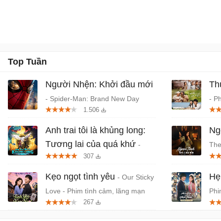
Top Tuần
Người Nhện: Khởi đầu mới
Th
- Spider-Man: Brand New Day
- P
1.506
(2026) chiếu rạp
Tru
Anh trai tôi là khủng long:
Ngo
Tương lai của quá khứ
-
The
307
Phim anime hành động, thần thoại
- P
Việt chiếu rạp
Kẹo ngọt tình yêu
Hẹ
- Our Sticky
Love - Phim tình cảm, lãng mạn
Phi
267
Hàn Quốc
niê