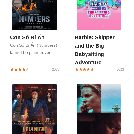
Con Số Bí Ẩn
Barbie: Skipper
Con Số Bí Ẩn (Numbers)
and the Big
là một bộ phim truyền
Babysitting
hình Hàn Quốc thuộc thể
Adventure
loại hành động, kết hợp
Barbie: Skipper and the
tâm lý, tình cảm của đạo
Big Babysitting Adventure
diễn Kim Chil Bong, đem
là bộ phim hoạt hình mới
đến cho người xem
về búp bê Barbie, công
những câu chuyện khác
chiếu trên Netflix từ ngày
nhau diễn ra trong một
16/3/2023.
công ty kế toán.