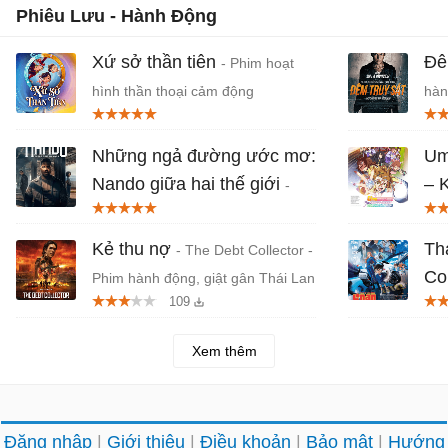
Phiêu Lưu - Hành Động
Xứ sở thần tiên
Đê
- Phim hoạt
hình thần thoại cảm động
hàn
Jov
Những ngả đường ước mơ:
Um
Nando giữa hai thế giới
– 
-
mớ
Phần ngoại truyện của series
Sintonia trên Netflix
Bản
Kẻ thu nợ
Th
- The Debt Collector -
Co
Phim hành động, giật gân Thái Lan
109
trê
của
Xem thêm
Đăng nhập
Giới thiệu
Điều khoản
Bảo mật
Hướng