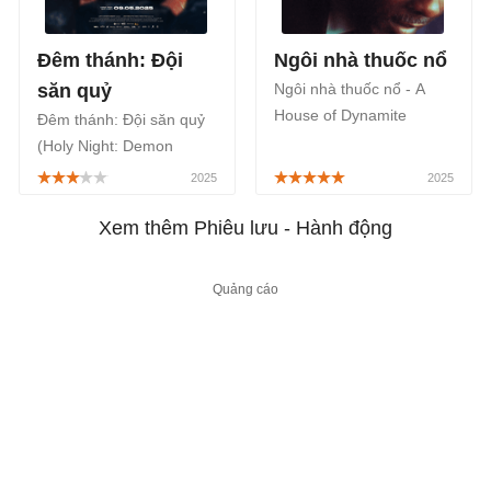
Đêm thánh: Đội
Ngôi nhà thuốc nổ
săn quỷ
Ngôi nhà thuốc nổ - A
House of Dynamite
Đêm thánh: Đội săn quỷ
(2025) là phim kinh dị giật
(Holy Night: Demon
gân Mỹ ra mắt khán giả
Hunters) là một bộ phim
Netflix từ ngày
chiếu rạp Hàn Quốc
24/10/2025 với thời lượng
thuộc thể loại hành động,
Xem thêm Phiêu lưu - Hành động
112 phút.
kinh dị đánh dấu sự trở
lại của ông chú Ma Dong
Seok, được công chiếu từ
ngày 09/05/2025.