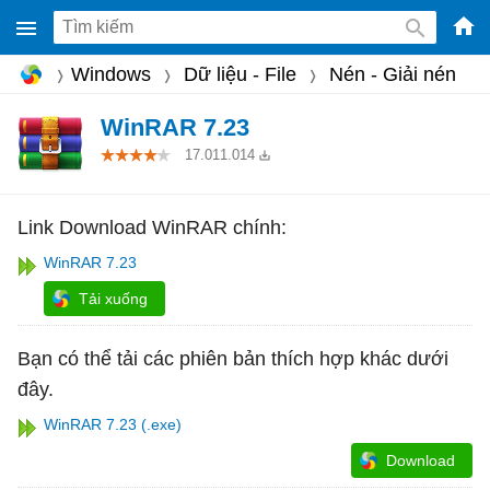
-
Windows
Dữ liệu - File
Nén - Giải nén
Phầ
mềm
WinRAR 7.23
gam
17.011.014
miễ
phí
Link Download WinRAR chính:
cho
WinRAR 7.23
Win
Tải xuống
Mac
iOS,
Bạn có thể tải các phiên bản thích hợp khác dưới
Andr
đây.
WinRAR 7.23 (.exe)
Download