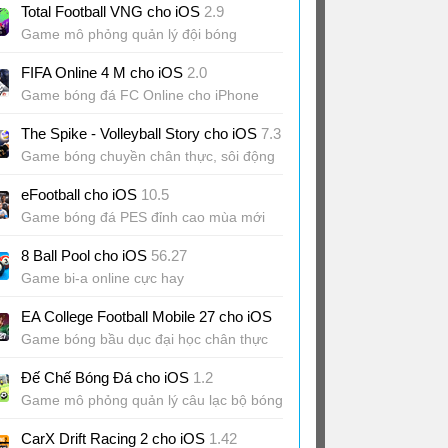
Total Football VNG cho iOS
2.9
Game mô phỏng quản lý đội bóng
FIFA Online 4 M cho iOS
2.0
Game bóng đá FC Online cho iPhone
The Spike - Volleyball Story cho iOS
7.3
Game bóng chuyền chân thực, sôi động
eFootball cho iOS
10.5
Game bóng đá PES đỉnh cao mùa mới
8 Ball Pool cho iOS
56.27
Game bi-a online cực hay
EA College Football Mobile 27 cho iOS
Game bóng bầu dục đại học chân thực
trên mobile
Đế Chế Bóng Đá cho iOS
1.2
Game mô phỏng quản lý câu lạc bộ bóng
đá
CarX Drift Racing 2 cho iOS
1.42