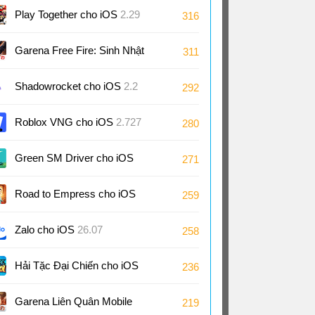
Play Together cho iOS
2.29
316
Garena Free Fire: Sinh Nhật
311
9 Tuổi cho iOS
1.126
Shadowrocket cho iOS
2.2
292
Roblox VNG cho iOS
2.727
280
Green SM Driver cho iOS
271
3.10
Road to Empress cho iOS
259
2.0
Zalo cho iOS
26.07
258
Hải Tặc Đại Chiến cho iOS
236
Garena Liên Quân Mobile
219