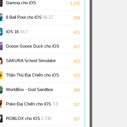
Garena cho iOS
1.142
8 Ball Pool cho iOS
56.27
556
iOS 16
16.7
421
Goose Goose Duck cho iOS
417
4.09
SAKURA School Simulator
410
cho iOS
1.047
Thần Thú Đại Chiến cho iOS
372
WorldBox - God Sandbo‪x‬
368
cho iOS
0.51
Poke Đại Chiến cho iOS
7.0
337
ROBLOX cho iOS
2.730
327