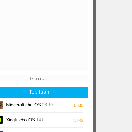
Top tuần
Minecraft cho iOS
26.40
4.635
Xingtu cho iOS
14.8
1.243