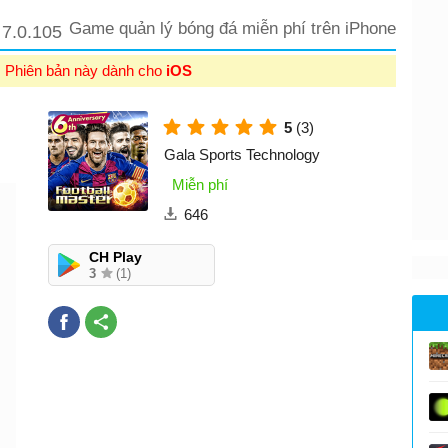
S
Game quản lý bóng đá miễn phí trên iPhone
7.0.105
: Phiên bản này dành cho
iOS
5
(3)
Gala Sports Technology
Miễn phí
646
CH Play
3
(1)