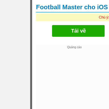
Football Master cho iO
Chú ý
Tải về