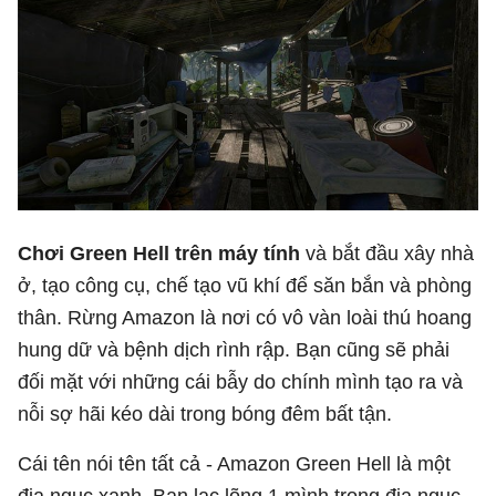
Chơi Green Hell trên máy tính
và bắt đầu xây nhà
ở, tạo công cụ, chế tạo vũ khí để săn bắn và phòng
thân. Rừng Amazon là nơi có vô vàn loài thú hoang
hung dữ và bệnh dịch rình rập. Bạn cũng sẽ phải
đối mặt với những cái bẫy do chính mình tạo ra và
nỗi sợ hãi kéo dài trong bóng đêm bất tận.
Cái tên nói tên tất cả - Amazon Green Hell là một
địa ngục xanh. Bạn lạc lõng 1 mình trong địa ngục