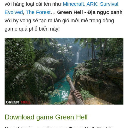
với hàng loạt cái tên như
Minecraft
,
ARK: Survival
Evolved
,
The Forest
…
Green Hell - Địa ngục xanh
với hy vọng sẽ tạo ra làn gió mới mẻ trong dòng
game quá phổ biến này!
Download game Green Hell