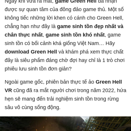
Ngay khi vừa ra mắt,
game Green Hell
đã nhận
được sự quan tâm của đông đảo game thủ. Một số
không tiếc những lời khen có cánh cho Green Hell,
chẳng hạn như đây là
game sinh tồn đẹp nhất và
chân thực nhất
,
game sinh tồn khó nhất
, game
sinh tồn có bối cảnh khá giống Việt Nam… Hãy
download Green Hell
và khám phá xem thực chất
đây là siêu phẩm đáng chờ đợi hay chỉ là 1 trò chơi
phiêu lưu sinh tồn đơn giản?
Ngoài game gốc, phiên bản thực tế ảo
Green Hell
VR
cũng đã ra mắt người chơi trong năm 2022, hứa
hẹn sẽ mang đến trải nghiệm sinh tồn trong rừng
sâu vô cùng sống động.