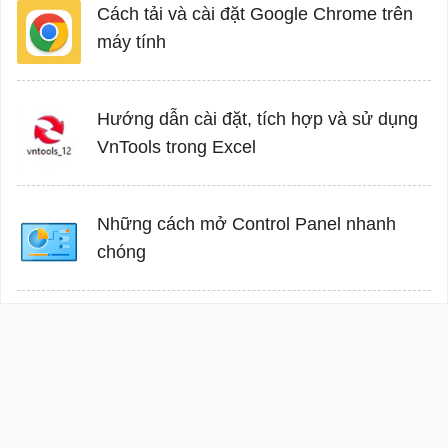
Cách tải và cài đặt Google Chrome trên
máy tính
Hướng dẫn cài đặt, tích hợp và sử dụng
VnTools trong Excel
Những cách mở Control Panel nhanh
chóng
Đăng nhập
Giới thiệu
Điều khoản
Bảo mật
Hướng
dẫn
Liên hệ
Facebook
Twitter
DMCA
Cơ quan chủ quản: Công ty cổ phần mạng trực tuyến META
Địa chỉ: 56 Duy Tân, Phường Cầu Giấy, Hà Nội.