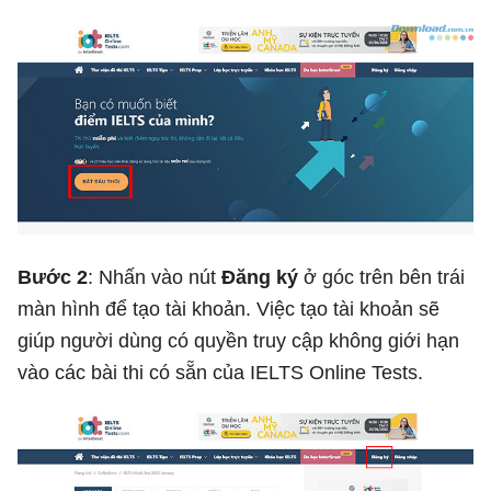
Bước 2
: Nhấn vào nút
Đăng ký
ở góc trên bên trái
màn hình để tạo tài khoản. Việc tạo tài khoản sẽ
giúp người dùng có quyền truy cập không giới hạn
vào các bài thi có sẵn của IELTS Online Tests.