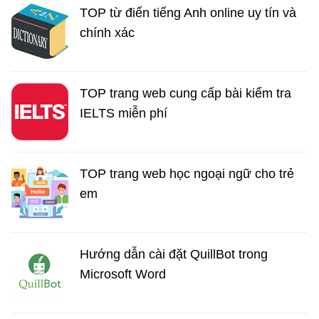
TOP từ điển tiếng Anh online uy tín và
chính xác
TOP trang web cung cấp bài kiểm tra
IELTS miễn phí
TOP trang web học ngoại ngữ cho trẻ
em
Hướng dẫn cài đặt QuillBot trong
Microsoft Word