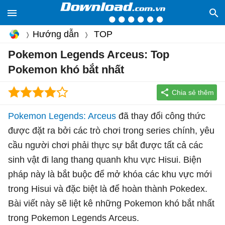
Hướng dẫn
TOP
Pokemon Legends Arceus: Top
Pokemon khó bắt nhất
Pokemon Legends: Arceus
đã thay đổi công thức
được đặt ra bởi các trò chơi trong series chính, yêu
cầu người chơi phải thực sự bắt được tất cả các
sinh vật đi lang thang quanh khu vực Hisui. Biện
pháp này là bắt buộc để mở khóa các khu vực mới
trong Hisui và đặc biệt là để hoàn thành Pokedex.
Bài viết này sẽ liệt kê những Pokemon khó bắt nhất
trong Pokemon Legends Arceus.