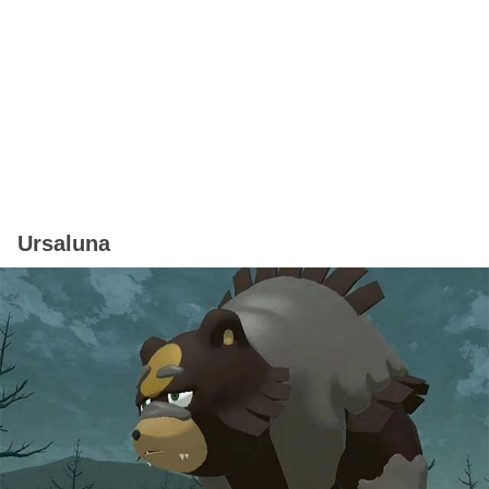
Ursaluna