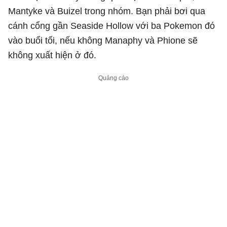
Mantyke và Buizel trong nhóm. Bạn phải bơi qua
cánh cổng gần Seaside Hollow với ba Pokemon đó
vào buổi tối, nếu không Manaphy và Phione sẽ
không xuất hiện ở đó.