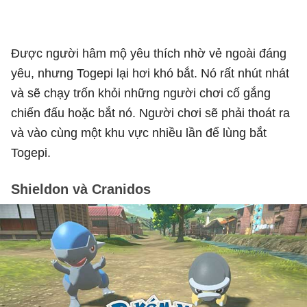
Được người hâm mộ yêu thích nhờ vẻ ngoài đáng
yêu, nhưng Togepi lại hơi khó bắt. Nó rất nhút nhát
và sẽ chạy trốn khỏi những người chơi cố gắng
chiến đấu hoặc bắt nó. Người chơi sẽ phải thoát ra
và vào cùng một khu vực nhiều lần để lùng bắt
Togepi.
Shieldon và Cranidos