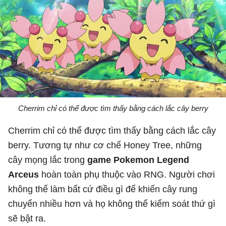
Cherrim chỉ có thể được tìm thấy bằng cách lắc cây berry
Cherrim chỉ có thể được tìm thấy bằng cách lắc cây
berry. Tương tự như cơ chế Honey Tree, những
cây mọng lắc trong
game Pokemon Legend
Arceus
hoàn toàn phụ thuộc vào RNG. Người chơi
không thể làm bất cứ điều gì để khiến cây rung
chuyển nhiều hơn và họ không thể kiểm soát thứ gì
sẽ bật ra.