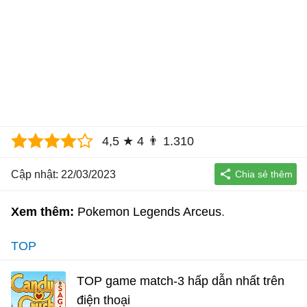
4,5
★
4
👨
1.310
Cập nhật: 22/03/2023
Xem thêm:
Pokemon Legends Arceus
TOP
TOP game match-3 hấp dẫn nhất trên
điện thoại