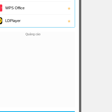
(16.0
WPS Office
✯
LDPlayer
✯