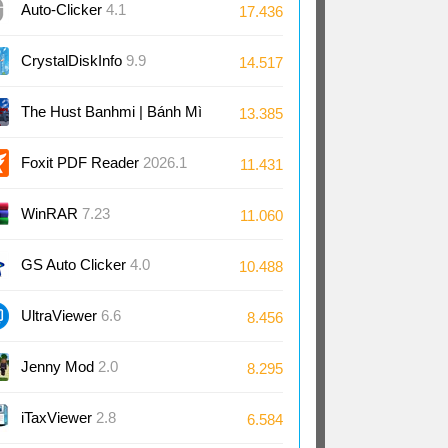
Auto-Clicker
4.1
17.436
CrystalDiskInfo
9.9
14.517
The Hust Banhmi | Bánh Mì
13.385
Bách Khoa
Foxit PDF Reader
2026.1
11.431
WinRAR
7.23
11.060
GS Auto Clicker
4.0
10.488
UltraViewer
6.6
8.456
Jenny Mod
2.0
8.295
iTaxViewer
2.8
6.584