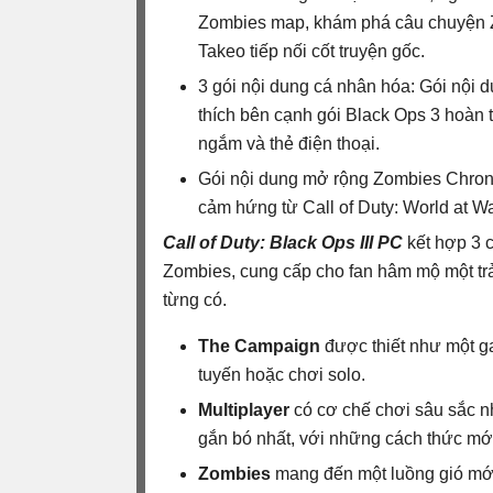
Zombies map, khám phá câu chuyện Z
Takeo tiếp nối cốt truyện gốc.
3 gói nội dung cá nhân hóa: Gói nội
thích bên cạnh gói Black Ops 3 hoàn 
ngắm và thẻ điện thoại.
Gói nội dung mở rộng Zombies Chronic
cảm hứng từ Call of Duty: World at War
Call of Duty: Black Ops III PC
kết hợp 3 c
Zombies, cung cấp cho fan hâm mộ một trả
từng có.
The Campaign
được thiết như một ga
tuyến hoặc chơi solo.
Multiplayer
có cơ chế chơi sâu sắc n
gắn bó nhất, với những cách thức mới đ
Zombies
mang đến một luồng gió mới