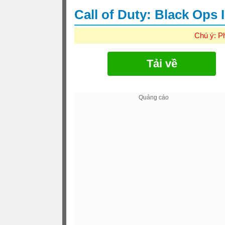
Call of Duty: Black Ops I
Chú ý: P
Tải về