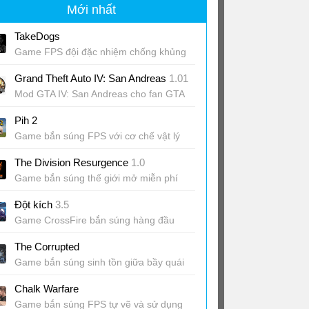
Mới nhất
TakeDogs
Game FPS đội đặc nhiệm chống khủng
bố
Grand Theft Auto IV: San Andreas
1.01
Mod GTA IV: San Andreas cho fan GTA
IV
Pih 2
Game bắn súng FPS với cơ chế vật lý
hài hước
The Division Resurgence
1.0
Game bắn súng thế giới mở miễn phí
Đột kích
3.5
Game CrossFire bắn súng hàng đầu
The Corrupted
Game bắn súng sinh tồn giữa bầy quái
Chalk Warfare
Game bắn súng FPS tự vẽ và sử dụng