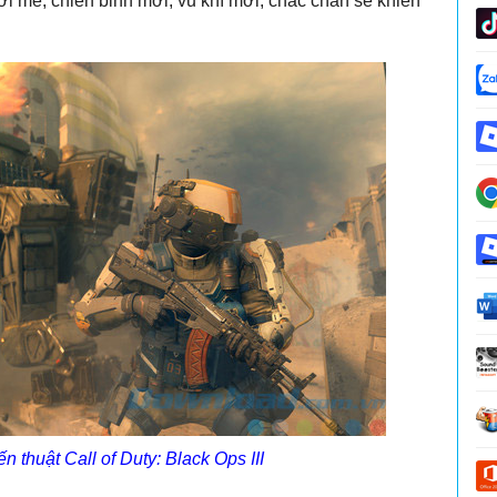
i mẻ, chiến binh mới, vũ khí mới, chắc chắn sẽ khiến
 thuật Call of Duty: Black Ops III