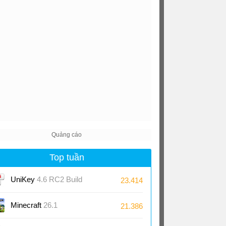
Top tuần
UniKey
4.6 RC2 Build
23.414
230919
Minecraft
26.1
21.386