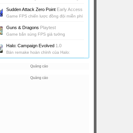
vũ khí
Sudden Attack Zero Point
Early Access
Game FPS chiến lược đồng đội miễn phí
Guns & Dragons
Playtest
Game bắn súng FPS giả tưởng
Halo: Campaign Evolved
1.0
Bản remake hoàn chỉnh của Halo:
Combat Evolved