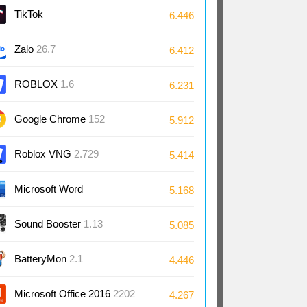
TikTok
6.446
Zalo
26.7
6.412
ROBLOX
1.6
6.231
Google Chrome
152
5.912
Roblox VNG
2.729
5.414
Microsoft Word
5.168
2024/2021/2019/2016
Sound Booster
1.13
5.085
BatteryMon
2.1
4.446
Microsoft Office 2016
2202
4.267