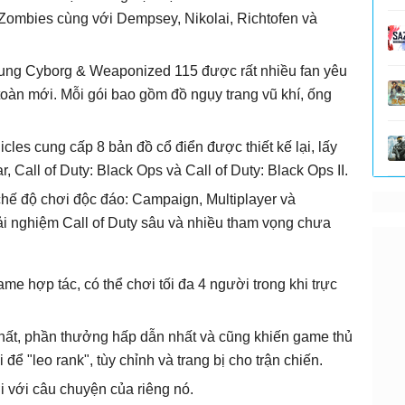
ombies cùng với Dempsey, Nikolai, Richtofen và
 dung Cyborg & Weaponized 115 được rất nhiều fan yêu
toàn mới. Mỗi gói bao gồm đồ ngụy trang vũ khí, ống
les cung cấp 8 bản đồ cổ điển được thiết kế lại, lấy
, Call of Duty: Black Ops và Call of Duty: Black Ops II.
hế độ chơi độc đáo: Campaign, Multiplayer và
i nghiệm Call of Duty sâu và nhiều tham vọng chưa
me hợp tác, có thể chơi tối đa 4 người trong khi trực
hất, phần thưởng hấp dẫn nhất và cũng khiến game thủ
ể "leo rank", tùy chỉnh và trang bị cho trận chiến.
 với câu chuyện của riêng nó.