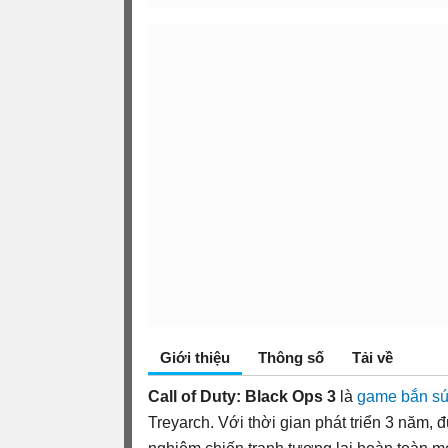
Giới thiệu
Thông số
Tải về
Call of Duty: Black Ops 3
là
game bắn s
Treyarch. Với thời gian phát triển 3 năm,