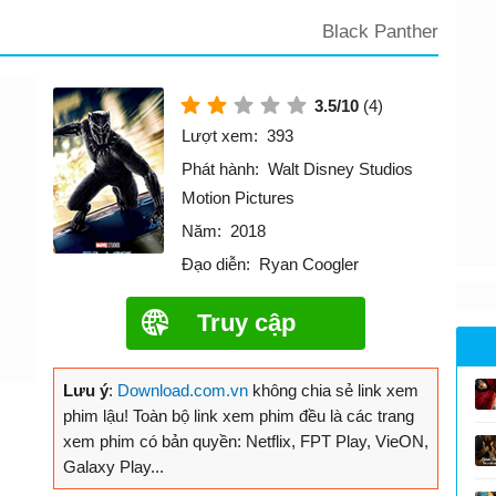
Black Panther
3.5/10
(4)
Lượt xem:
393
Phát hành:
Walt Disney Studios
Motion Pictures
Năm:
2018
Đạo diễn:
Ryan Coogler
Truy cập
Lưu ý
:
Download.com.vn
không chia sẻ link xem
phim lậu! Toàn bộ link xem phim đều là các trang
xem phim có bản quyền: Netflix, FPT Play, VieON,
Galaxy Play...