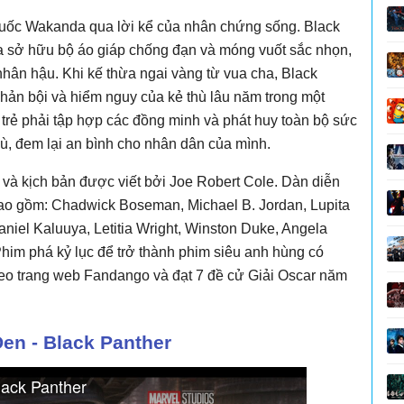
uốc Wakanda qua lời kể của nhân chứng sống. Black
 sở hữu bộ áo giáp chống đạn và móng vuốt sắc nhọn,
 nhân hậu. Khi kế thừa ngai vàng từ vua cha, Black
phản bội và hiểm nguy của kẻ thù lâu năm trong một
 trẻ phải tập hợp các đồng minh và phát huy toàn bộ sức
ù, đem lại an bình cho nhân dân của mình.
và kịch bản được viết bởi Joe Robert Cole. Dàn diễn
bao gồm: Chadwick Boseman, Michael B. Jordan, Lupita
niel Kaluuya, Letitia Wright, Winston Duke, Angela
Phim phá kỷ lục để trở thành phim siêu anh hùng có
heo trang web Fandango và đạt 7 đề cử Giải Oscar năm
Đen - Black Panther