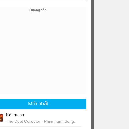
Mới nhất
Kẻ thu nợ
The Debt Collector - Phim hành động,
giật gân Thái Lan