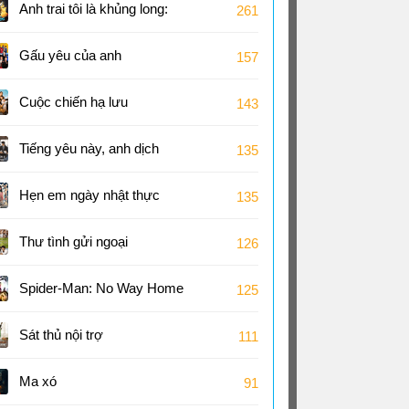
Anh trai tôi là khủng long:
261
Tương lai của quá khứ
Gấu yêu của anh
157
Cuộc chiến hạ lưu
143
Tiếng yêu này, anh dịch
135
được không?
Hẹn em ngày nhật thực
135
Thư tình gửi ngoại
126
Spider-Man: No Way Home
125
Sát thủ nội trợ
111
Ma xó
91