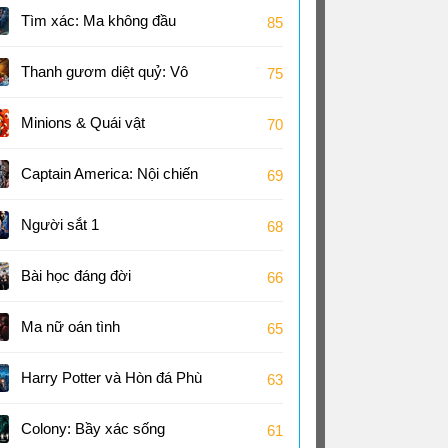
Tìm xác: Ma không đầu
85
Thanh gươm diệt quỷ: Vô
75
hạn thành
Minions & Quái vật
70
Captain America: Nội chiến
69
Siêu Anh Hùng
Người sắt 1
68
Bài học đáng đời
66
Ma nữ oán tình
65
Harry Potter và Hòn đá Phù
63
thủy
Colony: Bầy xác sống
61