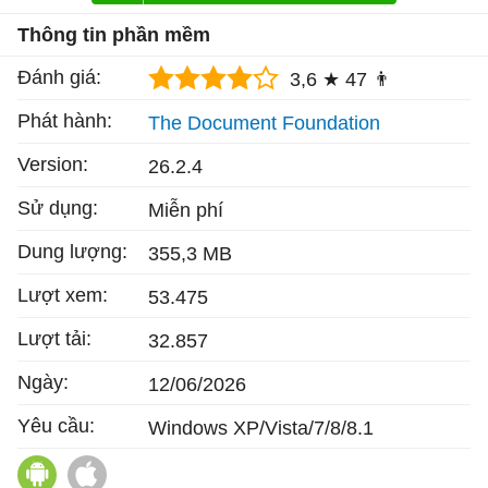
Thông tin phần mềm
Đánh giá:
3,6 ★
47 👨
Phát hành:
The Document Foundation
Version:
26.2.4
Sử dụng:
Miễn phí
Dung lượng:
355,3 MB
Lượt xem:
53.475
Lượt tải:
32.857
Ngày:
12/06/2026
Yêu cầu:
Windows XP/Vista/7/8/8.1
LibreOffice Viewer cho Android
LibreOffice cho Mac