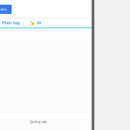
Phim hay
AI