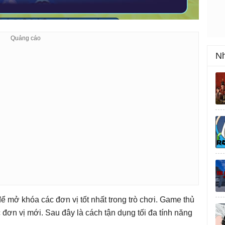
Nh
 để mở khóa các đơn vị tốt nhất trong trò chơi. Game thủ
c đơn vị mới. Sau đây là cách tận dụng tối đa tính năng