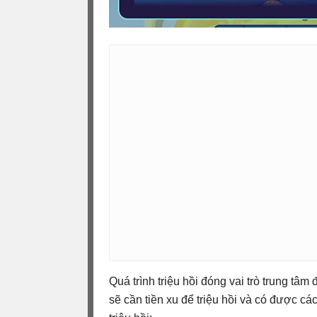
Quá trình triệu hồi đóng vai trò trung tâm
sẽ cần tiền xu để triệu hồi và có được cá