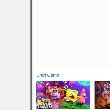
Chơi Game