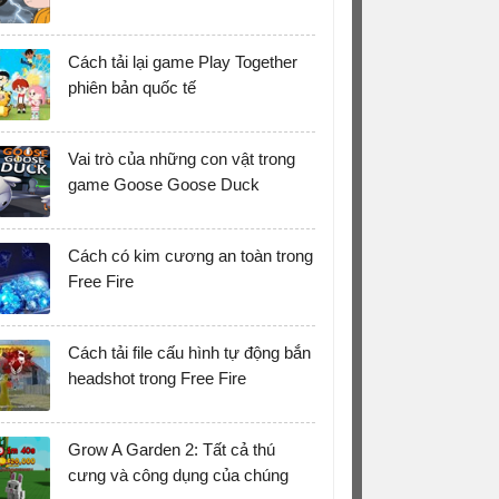
Cách tải lại game Play Together
phiên bản quốc tế
Vai trò của những con vật trong
game Goose Goose Duck
Cách có kim cương an toàn trong
Free Fire
Cách tải file cấu hình tự động bắn
headshot trong Free Fire
Grow A Garden 2: Tất cả thú
cưng và công dụng của chúng