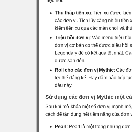
triệu hồi:
Thu thập tiền xu
: Tiền xu được kiế
các đơn vị. Tích lũy càng nhiều tiền 
kiếm tiền xu qua các màn chơi và thử
Triệu hồi đơn vị
: Vào menu triệu hồi
đơn vị cơ bản có thể được triệu hồi
Legendary để có kết quả tốt nhất. C
được săn đón.
Roll cho các đơn vị Mythic
: Các đơ
lợi thế đáng kể. Hãy đảm bảo tiếp tụ
đầu này.
Sử dụng các đơn vị Mythic một cá
Sau khi mở khóa một số đơn vị mạnh mẽ, đ
cách để tận dụng hết tiềm năng của đơn v
Pearl:
Pearl là một trong những đơn 