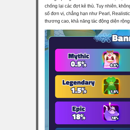
chống lại các đợt kẻ thù. Tuy nhiên, khôn
số đơn vị, chẳng hạn như Pearl, Realisti
thương cao, khả năng tác động diện rộng