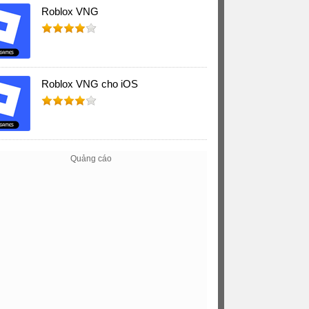
Roblox VNG
Roblox VNG cho iOS