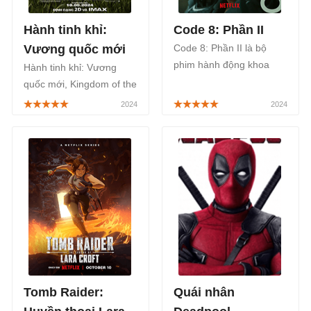
Hành tinh khỉ:
Code 8: Phần II
Vương quốc mới
Code 8: Phần II là bộ
phim hành động khoa
Hành tinh khỉ: Vương
học viễn tưởng của
quốc mới, Kingdom of the
Canada, nối tiếp câu
Planet of the Apes, là bộ
chuyện từ Code 8 (2019),
phim phiêu lưu hành
phát sóng trên kênh
động khoa học viễn
Netflix từ ngày 28/2/2024.
tưởng Mỹ chiếu rạp từ
10/5/2024.
Tomb Raider:
Quái nhân