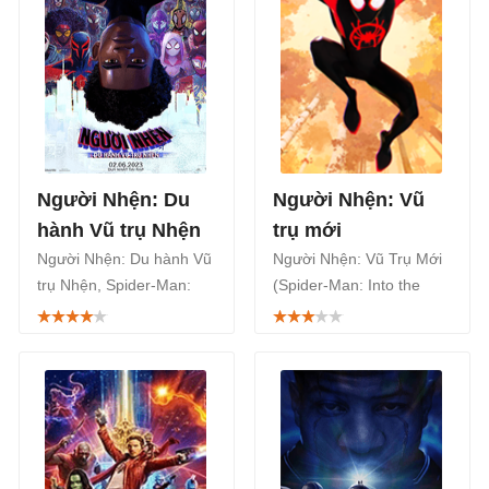
Người Nhện: Du
Người Nhện: Vũ
hành Vũ trụ Nhện
trụ mới
Người Nhện: Du hành Vũ
Người Nhện: Vũ Trụ Mới
trụ Nhện, Spider-Man:
(Spider-Man: Into the
Across The Spider-Verse,
Spider-Verse) là phim
là bộ phim hoạt hình siêu
khoa học viễn tưởng nói
anh hùng Người Nhện
về siêu anh hùng Người
chiếu rạp, nay đã có mặt
Nhện phát hành năm
trên Netflix.
2018.