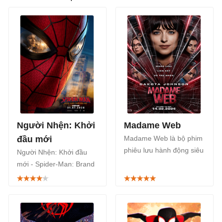
Người Nhện: Khởi
Madame Web
đầu mới
Madame Web là bộ phim
phiêu lưu hành động siêu
Người Nhện: Khởi đầu
anh hùng của Mỹ dựa
mới - Spider-Man: Brand
trên nguyên mẫu cùng
New Day là bom tấn
tên của Marvel Comics,
phiêu lưu hành động siêu
chiếu rạp từ 14/2/2024.
anh hùng Mỹ năm 2026,
chiếu rạp từ 31/7.