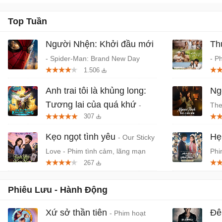
Top Tuần
Người Nhện: Khởi đầu mới
Th
- Spider-Man: Brand New Day
- P
1.506
(2026) chiếu rạp
Tru
Anh trai tôi là khủng long:
Ngo
Tương lai của quá khứ
-
The
307
Phim anime hành động, thần thoại
- P
Việt chiếu rạp
Kẹo ngọt tình yêu
Hẹ
- Our Sticky
Love - Phim tình cảm, lãng mạn
Phi
267
Hàn Quốc
niê
Phiêu Lưu - Hành Động
Xứ sở thần tiên
Đê
- Phim hoạt