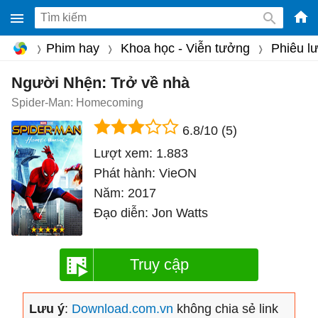
-
Phim hay
Khoa học - Viễn tưởng
Phiêu l
Phầ
mềm
Người Nhện: Trở về nhà
gam
Spider-Man: Homecoming
miễ
6.8/10
(5)
phí
Lượt xem:
1.883
cho
Phát hành:
VieON
Win
Năm:
2017
Mac
Đạo diễn:
Jon Watts
iOS,
Andr
Truy cập
Lưu ý
:
Download.com.vn
không chia sẻ link