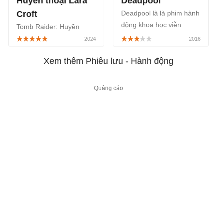
Huyền thoại Lara
Deadpool
Croft
Deadpool là là phim hành
động khoa học viễn
Tomb Raider: Huyền
tưởng dựa trên nhân vật
thoại Lara Croft là tên bộ
cùng tên của Marvel
phim hoạt hình phiêu lưu
Comics.
Xem thêm Phiêu lưu - Hành động
hành động Mỹ lên sóng
Netflix từ ngày
10/10/2024.