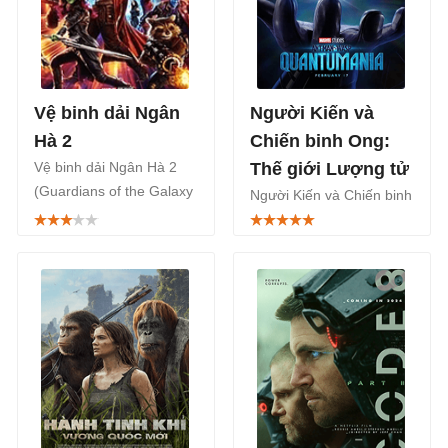
Vệ binh dải Ngân
Người Kiến và
Hà 2
Chiến binh Ong:
Vệ binh dải Ngân Hà 2
Thế giới Lượng tử
(Guardians of the Galaxy
Người Kiến và Chiến binh
Vol. 2) là phim phần phim
Ong: Thế giới Lượng tử,
thứ 2 của Vệ binh dải
Ant-Man and the Wasp:
Ngân Hà nói về bộ tứ
Quantumania, là bộ phim
siêu anh hùng huyền
siêu anh hùng Mỹ chiếu
thoại của thiên hà của
rạp từ 17/02/2023.
Marvel Comics.