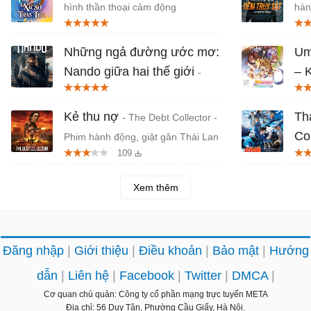
hình thần thoại cảm động
hàn
Jov
Những ngả đường ước mơ:
Um
Nando giữa hai thế giới
– 
-
mớ
Phần ngoại truyện của series
Sintonia trên Netflix
Bản
Kẻ thu nợ
Th
- The Debt Collector -
Co
Phim hành động, giật gân Thái Lan
109
trê
của
Xem thêm
Đăng nhập
Giới thiệu
Điều khoản
Bảo mật
Hướng
dẫn
Liên hệ
Facebook
Twitter
DMCA
Cơ quan chủ quản: Công ty cổ phần mạng trực tuyến META
Địa chỉ: 56 Duy Tân, Phường Cầu Giấy, Hà Nội.