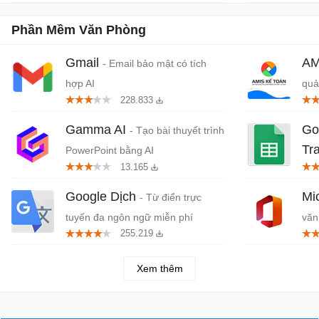
Phần Mềm Văn Phòng
Gmail
AM
- Email bảo mật có tích
hợp AI
quả
228.833
Gamma AI
Go
- Tạo bài thuyết trình
Tr
PowerPoint bằng AI
13.165
tuy
Google Dịch
Mi
- Từ điển trực
tuyến đa ngôn ngữ miễn phí
văn
255.219
Xem thêm