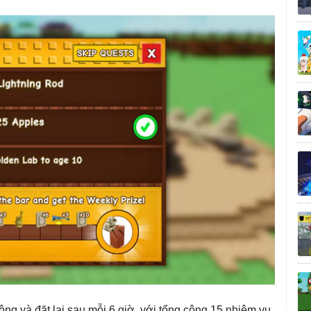
ng và đặt lại sau mỗi 6 giờ, với tổng cộng 15 nhiệm vụ