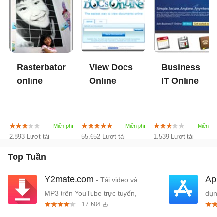
Rasterbator
View Docs
Business
online
Online
IT Online
2.893 Lượt tải
55.652 Lượt tải
1.539 Lượt tải
Top Tuần
Y2mate.com
Ap
- Tải video và
MP3 trên YouTube trực tuyến,
dụn
17.604
miễn phí
Tou