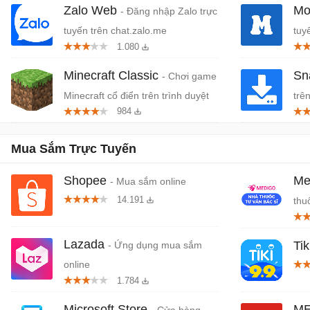
Zalo Web
Mo
- Đăng nhập Zalo trực
tuyến trên chat.zalo.me
tuy
1.080
Minecraft Classic
Sn
- Chơi game
Minecraft cổ điển trên trình duyệt
trê
984
Mua Sắm Trực Tuyến
Shopee
Me
- Mua sắm online
14.191
thu
Lazada
Tik
- Ứng dụng mua sắm
online
1.784
Microsoft Store
ME
- Cửa hàng