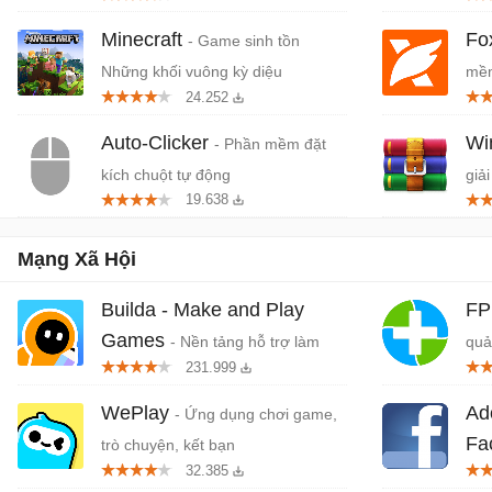
Minecraft
Fo
- Game sinh tồn
Những khối vuông kỳ diệu
mềm
24.252
miễ
Auto-Clicker
W
- Phần mềm đặt
kích chuột tự động
giải
19.638
Mạng Xã Hội
Builda - Make and Play
F
Games
- Nền tảng hỗ trợ làm
quả
231.999
game và mạng xã hội
WePlay
Ad
- Ứng dụng chơi game,
Fa
trò chuyện, kết bạn
32.385
lên