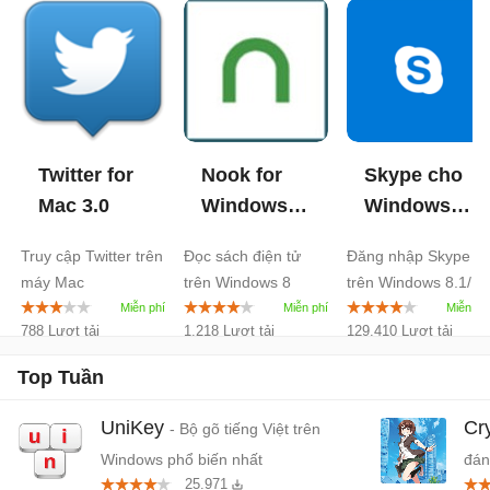
Twitter for
Nook for
Skype cho
Mac
3.0
Windows 8
Windows
1.0
10
Truy cập Twitter trên
Đọc sách điện tử
Đăng nhập Skype
máy Mac
trên Windows 8
trên Windows 8.1/10
788 Lượt tải
1.218 Lượt tải
129.410 Lượt tải
Top Tuần
UniKey
Cr
- Bộ gõ tiếng Việt trên
Windows phổ biến nhất
đán
25.971
cứn