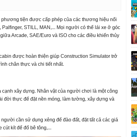
 phương tiện được cấp phép của các thương hiệu nổi
, Palfinger, STILL, MAN,... Mọi người có thể lái xe ở góc
n giữa Arcade, SAE/Euro và ISO cho các điều khiển thủy
cabin được hoàn thiện giúp Construction Simulator trở
nh chân thực và chi tiết nhất.
ía cạnh xây dựng. Nhân vật của người chơi là một công
i đời thực để đặt nền móng, làm tường, xây dựng và
 người cần sử dụng xẻng để đào đất, đặt tất cả các giá
 cút kít để đổ bê tông,...